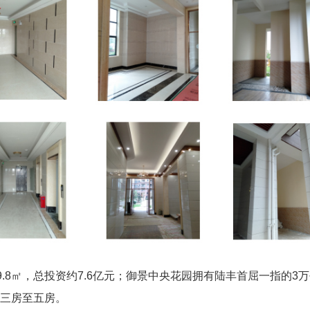
5109.8㎡，总投资约7.6亿元；御景中央花园拥有陆丰首屈一指
26㎡三房至五房。