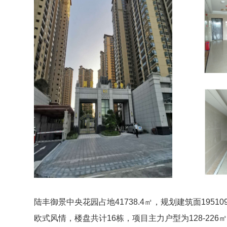
陆丰御景中央花园占地41738.4㎡，规划建筑面19
欧式风情，楼盘共计16栋，项目主力户型为128-2