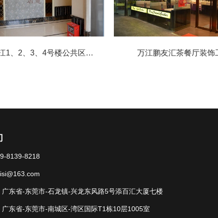
1、2、3、4号楼公共区域
万江鹏友汇茶餐厅装饰工
装饰工程
们
-8139-8218
si@163.com
广东省-东莞市-石龙镇-兴龙东风路5号添百汇大厦七楼
广东省-东莞市-南城区-湾区国际T1栋10层1005室